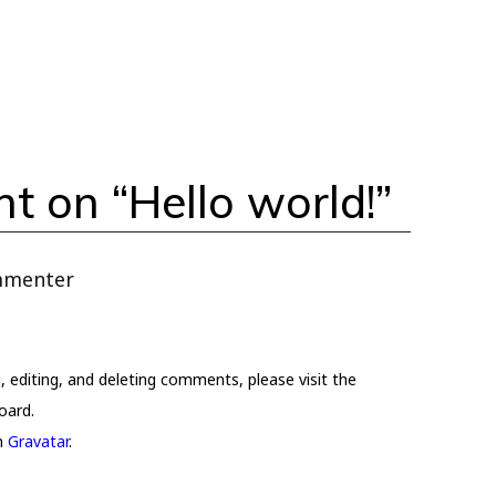
t on “
Hello world!
”
mmenter
m
 editing, and deleting comments, please visit the
oard.
m
Gravatar
.